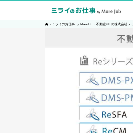
ミライのお仕事 by MoreJob
不動産×ITの株式会社レ