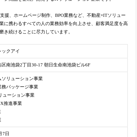
導入支援、ホームページ制作、BPO業務など、不動産×ITソリュー
業に携わるすべての人の業務効率を向上させ、顧客満足度を高
磨き続けることに尽力しています。
レックアイ
区南池袋2丁目30-17 朝日生命南池袋ビル6F
ムソリューション事業
業務パッケージ事業
リューション事業
DX推進事業
業
業
1月7日