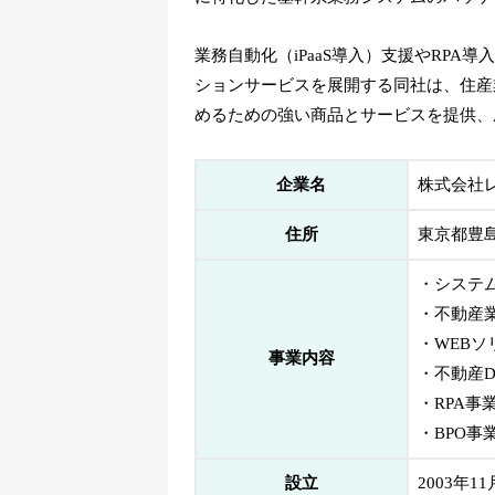
業務自動化（iPaaS導入）支援やRPA
ションサービスを展開する同社は、住産
めるための強い商品とサービスを提供、
企業名
株式会社
住所
東京都豊島
・システ
・不動産
・WEBソ
事業内容
・不動産
・RPA事
・BPO事
設立
2003年1