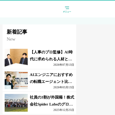
新着記事
New
【人事のプロ監修】AI時
代に求められる人材と
2026年07月13日
は？「代替されない人」
の条件
AIエンジニアにおすすめ
の転職エージェント比較
2026年03月13日
｜失敗しない選び方【採
点表つき】
社員の3割が外国籍！株式
会社Spider Labsのグロー
2025年12月25日
バル環境とは