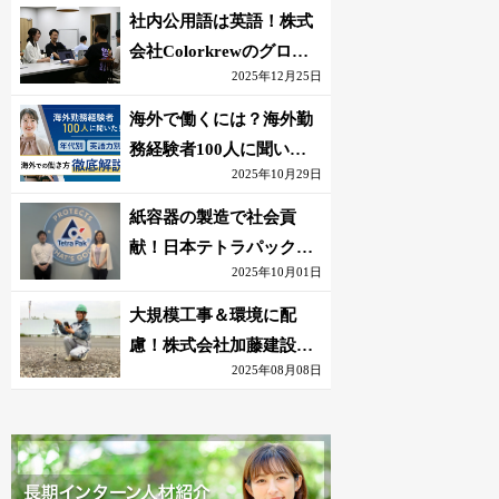
社内公用語は英語！株式
会社Colorkrewのグロー
2025年12月25日
バルかつ若手が輝く環境
海外で働くには？海外勤
務経験者100人に聞いた
2025年10月29日
おすすめ職種｜英語話せ
ないOK求人はある？
紙容器の製造で社会貢
献！日本テトラパック株
2025年10月01日
式会社のグローバルな環
境
大規模工事＆環境に配
慮！株式会社加藤建設の
2025年08月08日
若手が語る現場監督の働
きがい