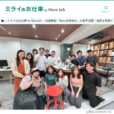
ミライのお仕事 by MoreJob
AI議事録「Rimo合同会社」の若手活躍：成長を実感
公開日:
2025年6月17日