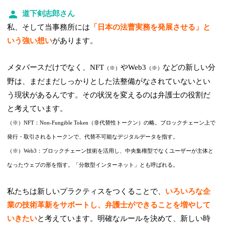
道下剣志郎さん
私、そして当事務所には
「日本の法曹実務を発展させる」と
いう強い想い
があります。
メタバースだけでなく、NFT
やWeb3
などの新しい分
（※）
（※）
野は、まだまだしっかりとした法整備がなされていないとい
う現状があるんです。その状況を変えるのは弁護士の役割だ
と考えています。
（※）NFT：Non-Fungible Token（非代替性トークン）の略。ブロックチェーン上で
発行・取引されるトークンで、代替不可能なデジタルデータを指す。
（※）Web3：ブロックチェーン技術を活用し、中央集権型でなくユーザーが主体と
なったウェブの形を指す。「分散型インターネット」とも呼ばれる。
私たちは新しいプラクティスをつくることで、
いろいろな企
業の技術革新をサポートし、弁護士ができることを増やして
いきたい
と考えています。明確なルールを決めて、新しい時