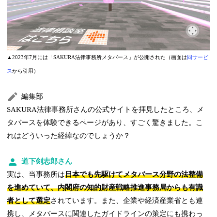
▲2023年7月には「SAKURA法律事務所メタバース」が公開された（画面は
同サービ
ス
から引用）
編集部
SAKURA法律事務所さんの公式サイトを拝見したところ、メ
タバースを体験できるページがあり、すごく驚きました。こ
れはどういった経緯なのでしょうか？
道下剣志郎さん
実は、当事務所は
日本でも先駆けてメタバース分野の法整備
を進めていて、内閣府の知的財産戦略推進事務局からも有識
者として選定
されています。また、企業や経済産業省とも連
携し、メタバースに関連したガイドラインの策定にも携わっ