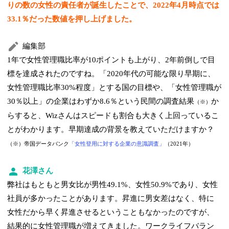
りの数の女性の責任者が誕生したことで、2022年4月時点では
33.1％だった数値を押し上げました。
編集部
1年で女性管理職比率が10ポイントも上がり、2年前倒しで目
標を達成されたのですね。「2020年代の可能な限り早期に、
女性管理職比率30%程度」とする国の目標や、「女性管理職が
30％以上」の企業はわずか8.6％という民間の調査結果
か
（※）
らすると、Wizさんはスピードも割合も大きく上回っているこ
とがわかります。早期達成の背景を教えていただけますか？
（※）帝国データバンク
「女性登用に対する企業の意識調査」
（2021年）
花澤さん
弊社はもともと男女比が男性49.1%、女性50.9%であり、女性
社員が多かったことがあります。昇進に男女差はなく、特に
女性だから早く昇進させるということもなかったのですが、
結果的に女性管理職が増えてきました。ワークライフバラン