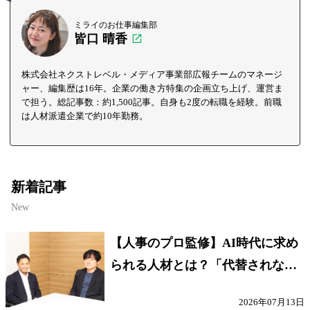
ミライのお仕事編集部
皆口 晴香
株式会社ネクストレベル・メディア事業部広報チームのマネージ
ャー、編集歴は16年。企業の働き方特集の企画立ち上げ、運営ま
で担う。総記事数：約1,500記事。自身も2度の転職を経験。前職
は人材派遣企業で約10年勤務。
新着記事
New
【人事のプロ監修】AI時代に求め
られる人材とは？「代替されない
人」の条件
2026年07月13日