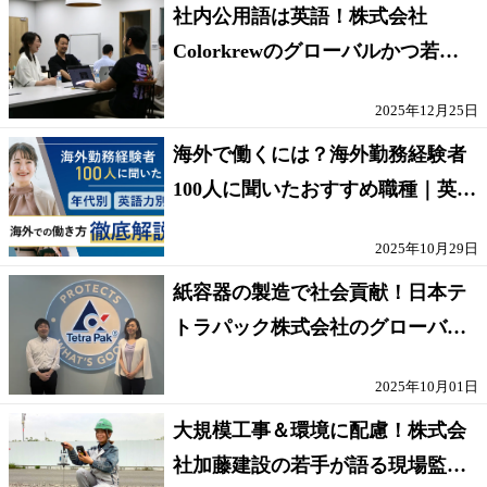
社内公用語は英語！株式会社
Colorkrewのグローバルかつ若手
が輝く環境
2025年12月25日
海外で働くには？海外勤務経験者
100人に聞いたおすすめ職種｜英語
話せないOK求人はある？
2025年10月29日
紙容器の製造で社会貢献！日本テ
トラパック株式会社のグローバル
な環境
2025年10月01日
大規模工事＆環境に配慮！株式会
社加藤建設の若手が語る現場監督