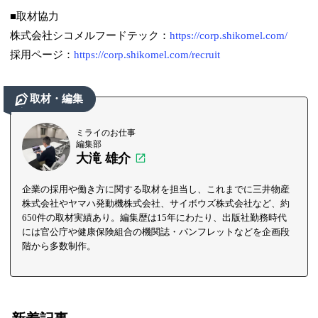
■取材協力
株式会社シコメルフードテック：
https://corp.shikomel.com/
採用ページ：
https://corp.shikomel.com/recruit
取材・編集
ミライのお仕事
編集部
大滝 雄介
企業の採用や働き方に関する取材を担当し、これまでに三井物産
株式会社やヤマハ発動機株式会社、サイボウズ株式会社など、約
650件の取材実績あり。編集歴は15年にわたり、出版社勤務時代
には官公庁や健康保険組合の機関誌・パンフレットなどを企画段
階から多数制作。