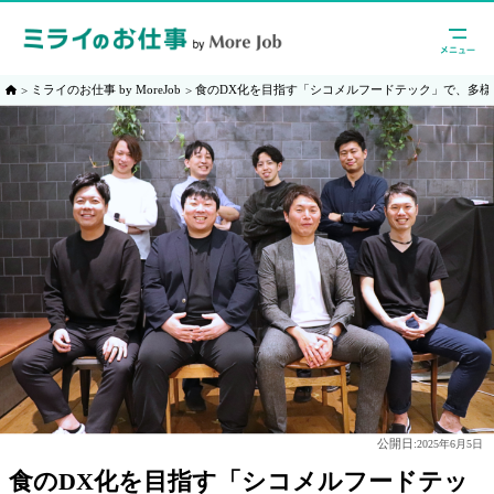
ミライのお仕事 by MoreJob
食のDX化を目指す「シコメルフードテック」で、多
公開日:
2025年6月5日
食のDX化を目指す「シコメルフードテッ