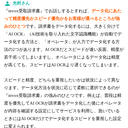
光村さん
『invox受取請求書』でお話しするとすれば、
データ化にあた
って精度優先かスピード優先かをお客様が選べるところが強
みのひとつ
です。請求書をデータ化するには、大きく分けて
「AI OCR」（AI技術を取り入れた文字認識機能）が自動でデ
ータ化する方法と、「オペレータ」が人力でデータ化する方
法の2つがあります。AI OCRだとスピードが速い反面、精度が
若干劣ってしまいますし、オペレータによるデータ化は精度
が高くても、スピードはAI OCRより遅くなってしまいます。
スピードと精度、どちらを重視したいかは状況によって異な
ります。データ化方法を状況に応じて柔軟に選択できるのが
『invox受取請求書』の強みのひとつです。例えば、普段は精
度を優先してAI OCRが請求書をデータ化した後にオペレータ
が内容を確認する設定にしてサービスを利用し、急いでいる
ときにはAI OCRだけでデータ化するスピードを重視した設定
に変えられます。