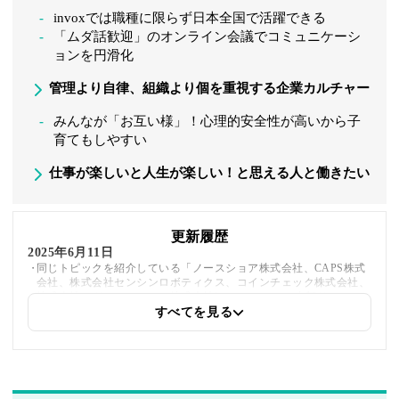
invoxでは職種に限らず日本全国で活躍できる
「ムダ話歓迎」のオンライン会議でコミュニケーシ
ョンを円滑化
管理より自律、組織より個を重視する企業カルチャー
みんなが「お互い様」！心理的安全性が高いから子
育てもしやすい
仕事が楽しいと人生が楽しい！と思える人と働きたい
更新履歴
2025年6月11日
同じトピックを紹介している「ノースショア株式会社、CAPS株式
会社、株式会社センシンロボティクス、コインチェック株式会社、
株式会社アグニ・フレア、株式会社hacomono」への内部リンクを
追加しました
すべてを見る
2025年5月21日
筆者情報を更新しました