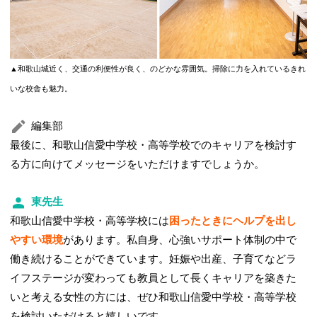
▲和歌山城近く、
交通の利便性が良く、のどかな雰囲気。
掃除に力を入れているきれ
いな校舎も魅力。
編集部
最後に、和歌山信愛中学校・高等学校でのキャリアを検討す
る方に向けてメッセージをいただけますでしょうか。
東先生
和歌山信愛中学校・高等学校には
困ったときにヘルプを出し
やすい環境
があります。私自身、心強いサポート体制の中で
働き続けることができています。妊娠や出産、子育てなどラ
イフステージが変わっても教員として長くキャリアを築きた
いと考える女性の方には、ぜひ和歌山信愛中学校・高等学校
を検討いただけると嬉しいです。