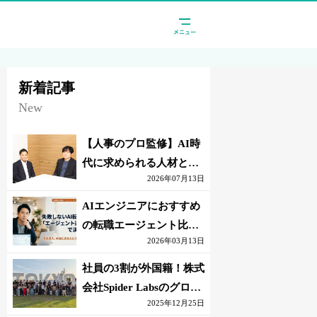
新着記事
New
【人事のプロ監修】AI時
代に求められる人材と
2026年07月13日
は？「代替されない人」
の条件
AIエンジニアにおすすめ
の転職エージェント比較
2026年03月13日
｜失敗しない選び方【採
点表つき】
社員の3割が外国籍！株式
会社Spider Labsのグロー
2025年12月25日
バル環境とは