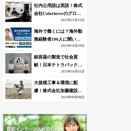
社内公用語は英語！株式
会社Colorkrewのグロー
2025年12月25日
バルかつ若手が輝く環境
海外で働くには？海外勤
務経験者100人に聞いた
2025年10月29日
おすすめ職種｜英語話せ
ないOK求人はある？
紙容器の製造で社会貢
献！日本テトラパック株
2025年10月01日
式会社のグローバルな環
境
大規模工事＆環境に配
慮！株式会社加藤建設の
2025年08月08日
若手が語る現場監督の働
きがい