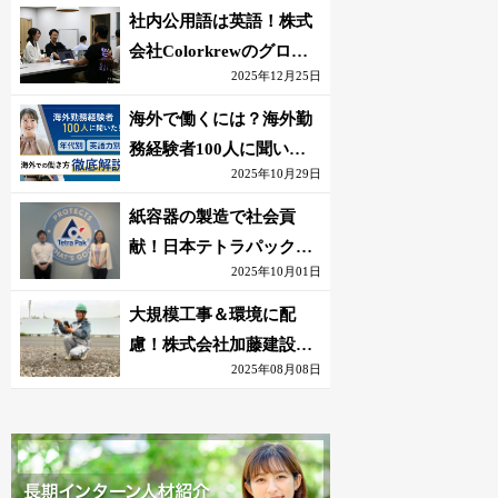
社内公用語は英語！株式
会社Colorkrewのグロー
2025年12月25日
バルかつ若手が輝く環境
海外で働くには？海外勤
務経験者100人に聞いた
2025年10月29日
おすすめ職種｜英語話せ
ないOK求人はある？
紙容器の製造で社会貢
献！日本テトラパック株
2025年10月01日
式会社のグローバルな環
境
大規模工事＆環境に配
慮！株式会社加藤建設の
2025年08月08日
若手が語る現場監督の働
きがい