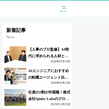
新着記事
New
【人事のプロ監修】AI時
代に求められる人材と
2026年07月13日
は？「代替されない人」
の条件
AIエンジニアにおすすめ
の転職エージェント比較
2026年03月13日
｜失敗しない選び方【採
点表つき】
社員の3割が外国籍！株式
会社Spider Labsのグロー
2025年12月25日
バル環境とは