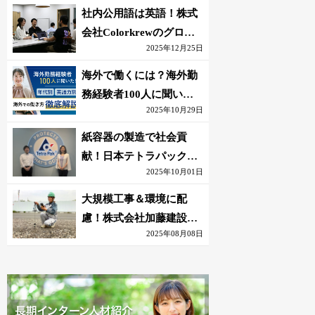
社内公用語は英語！株式
会社Colorkrewのグロー
2025年12月25日
バルかつ若手が輝く環境
海外で働くには？海外勤
務経験者100人に聞いた
2025年10月29日
おすすめ職種｜英語話せ
ないOK求人はある？
紙容器の製造で社会貢
献！日本テトラパック株
2025年10月01日
式会社のグローバルな環
境
大規模工事＆環境に配
慮！株式会社加藤建設の
2025年08月08日
若手が語る現場監督の働
きがい