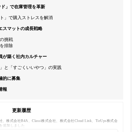
ウド」で在庫管理を革新
ト」で購入ストレスを解消
エスマットの成長戦略
の挑戦
を排除
員が築く社内カルチャー
」と「すごくいいやつ」の実践
極的に募集
情報
更新履歴
株式会社B4A、Classi株式会社、株式会社Cloud Link、TieUps株式会
を追加しました