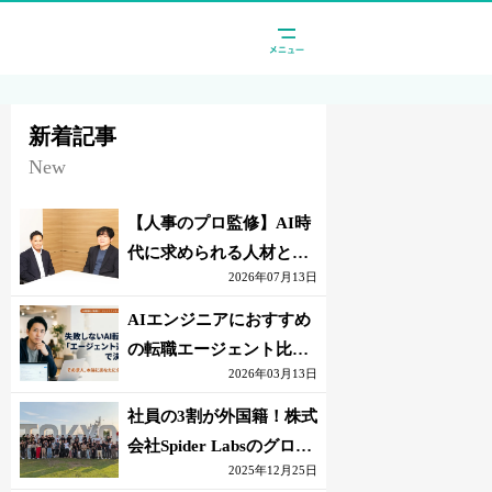
新着記事
New
【人事のプロ監修】AI時
代に求められる人材と
2026年07月13日
は？「代替されない人」
の条件
AIエンジニアにおすすめ
の転職エージェント比較
2026年03月13日
｜失敗しない選び方【採
点表つき】
社員の3割が外国籍！株式
会社Spider Labsのグロー
2025年12月25日
バル環境とは