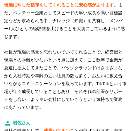
現場に即した指導をしてくれることに安心感があります。
ま
た、ベンチャー企業としてスピードの早い成長や高い目標設
定などが求められる中、ナレッジ（知識）を共有し、メンバ
ー1人ひとりの経験値を上げることを大切にしているように感
じます。
社長が現場の感覚を忘れないでいてくれることで、経営層と
現場との乖離が少ないという点に加えて、ここ数年で企業が
急速に拡大してきたことで、バックグラウンドはさまざまな
がら入社時期や年齢の近い社員の数も多く、お互いに教え合
いながらコミュニケーションを取っています。TikTokという市
場が年々成長していることもあり、それぞれの部署がサポー
トをし合い、より良い会社にしていこうという気持ちで業務
にあたっています。
岩佐さん
当社の特徴として、
裁量が大きい
ことが挙げられます。職域