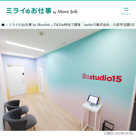
ミライのお仕事 by MoreJob
TikTok特化で躍進「studio15株式会社」の若手活躍
公開日:
2025年6月2日