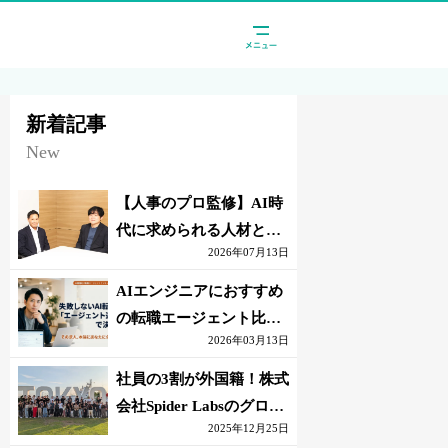
新着記事
New
【人事のプロ監修】AI時
代に求められる人材と
2026年07月13日
は？「代替されない人」
の条件
AIエンジニアにおすすめ
の転職エージェント比較
2026年03月13日
｜失敗しない選び方【採
点表つき】
社員の3割が外国籍！株式
会社Spider Labsのグロー
2025年12月25日
バル環境とは