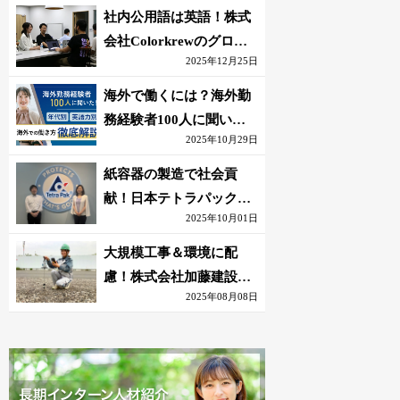
社内公用語は英語！株式
会社Colorkrewのグロー
2025年12月25日
バルかつ若手が輝く環境
海外で働くには？海外勤
務経験者100人に聞いた
2025年10月29日
おすすめ職種｜英語話せ
ないOK求人はある？
紙容器の製造で社会貢
献！日本テトラパック株
2025年10月01日
式会社のグローバルな環
境
大規模工事＆環境に配
慮！株式会社加藤建設の
2025年08月08日
若手が語る現場監督の働
きがい