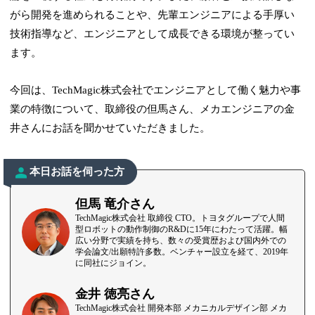
がら開発を進められることや、先輩エンジニアによる手厚い
技術指導など、エンジニアとして成長できる環境が整ってい
ます。
今回は、TechMagic株式会社でエンジニアとして働く魅力や事
業の特徴について、取締役の但馬さん、メカエンジニアの金
井さんにお話を聞かせていただきました。
本日お話を伺った方
但馬 竜介さん
TechMagic株式会社 取締役 CTO。トヨタグループで人間
型ロボットの動作制御のR&Dに15年にわたって活躍。幅
広い分野で実績を持ち、数々の受賞歴および国内外での
学会論文/出願特許多数。ベンチャー設立を経て、2019年
に同社にジョイン。
金井 徳亮さん
TechMagic株式会社 開発本部 メカニカルデザイン部 メカ