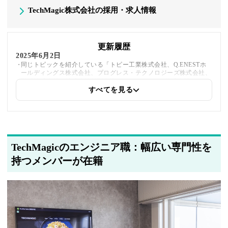
TechMagic株式会社の採用・求人情報
更新履歴
2025年6月2日
同じトピックを紹介している「トピー工業株式会社、Q.ENESTホ
ールディングス株式会社、プログレス・テクノロジーズ株式会社、
FXC株式会社、株式会社MESON、オーティファイ株式会社」への
内部リンクを追加しました
すべてを見る
2025年5月23日
採用・求人情報を追加しました
TechMagicのエンジニア職：幅広い専門性を
2025年5月20日
著者情報の変更を行いました
持つメンバーが在籍