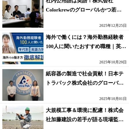
社内公用語は英語！株式会社
Colorkrewのグローバルかつ若手
が輝く環境
2025年12月25日
海外で働くには？海外勤務経験者
100人に聞いたおすすめ職種｜英語
話せないOK求人はある？
2025年10月29日
紙容器の製造で社会貢献！日本テ
トラパック株式会社のグローバル
な環境
2025年10月01日
大規模工事＆環境に配慮！株式会
社加藤建設の若手が語る現場監督
の働きがい