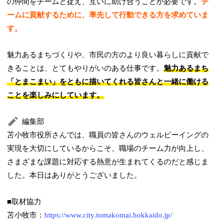
の仲間をチームと捉え、互いに助け合うことが必要です。
チ
ームに貢献するために、率先して行動できる方を求めていま
す。
魅力あるまちづくりや、市民の方のより良い暮らしに貢献で
きることは、とてもやりがいのある仕事です。
魅力あるまち
「とまこまい」をともに描いてくれる皆さんと一緒に働ける
ことを楽しみにしています。
編集部
苫小牧市役所さんでは、職員の皆さんのウェルビーイングの
実現を大切にしているからこそ、職場のチーム力が向上し、
さまざまな課題に対応する熱意が生まれてくるのだと感じま
した。本日はありがとうございました。
■取材協力
苫小牧市：
https://www.city.tomakomai.hokkaido.jp/