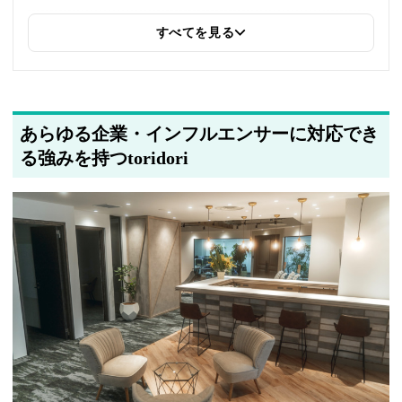
すべてを見る
2026年6月9日
同じトピックを紹介している「株式会社Minto、NAKED, INC.、株
式会社BOKURA、4MEEE株式会社、シェイプウィン株式会社、株
式会社Massive Act」への内部リンクを追加しました
2025年5月21日
あらゆる企業・インフルエンサーに対応でき
筆者情報を更新しました
る強みを持つtoridori