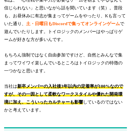
私は、「心理戦や集中力が必要なゲームを朝までやるなんて
信じられない」と思いながら話を聞いています（笑）。普段
も、お昼休みに有志が集まってゲームをやったり、Kも言って
いた通り、
土・日曜日もDiscordで集ってオンラインゲーム
で
遊んでいたりします。トイロジックのメンバーはやっぱりゲ
ームが好きな方が多いんです。
もちろん強制ではなく自由参加ですけど、自然とみんなで集
まってワイワイ楽しんでいるところはトイロジックの特徴の
一つかなと思います。
当社は
新卒メンバーの入社後3年以内の定着率が100%なので
すが、その一因として柔軟なワークスタイルや優れた開発環
境に加え、こういったカルチャーも影響
しているのではない
かと考えています。