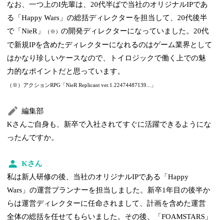
なお、一つ上のI先輩は、20代半ばで当社のオリジナルIPであ
る「Happy Wars」の総括ディレクターを担当して、20代後半
で「NieR」
の開発ディレクターになっていました。20代
（※）
で新規IPを含めたディレクターになれるのはゲーム業界として
はかなり珍しいケースなので、トイロジックで働く上での魅
力的なポイントだと思っています。
（※）アクションRPG「NieR Replicant ver.1.22474487139...」
編集部
Kさんご自身も、新卒で入社されてすぐに活躍できるようにな
ったんですか。
Kさん
私は新人研修の後、当社のオリジナルIPである「Happy
Wars」の運営プランナーを担当しました。新卒1年目の後半か
らは運営ディレクターに任命されまして、計画を含めた運営
全体の総括を任せてもらいました。その後、「FOAMSTARS」