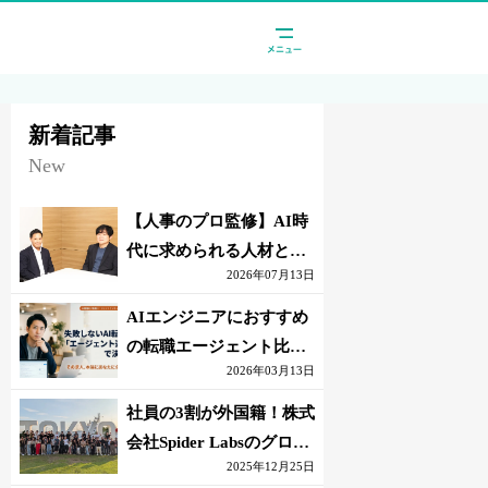
新着記事
New
【人事のプロ監修】AI時
代に求められる人材と
2026年07月13日
は？「代替されない人」
の条件
AIエンジニアにおすすめ
の転職エージェント比較
2026年03月13日
｜失敗しない選び方【採
点表つき】
社員の3割が外国籍！株式
会社Spider Labsのグロー
2025年12月25日
バル環境とは