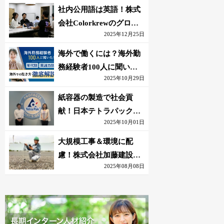
社内公用語は英語！株式
会社Colorkrewのグロー
2025年12月25日
バルかつ若手が輝く環境
海外で働くには？海外勤
務経験者100人に聞いた
2025年10月29日
おすすめ職種｜英語話せ
ないOK求人はある？
紙容器の製造で社会貢
献！日本テトラパック株
2025年10月01日
式会社のグローバルな環
境
大規模工事＆環境に配
慮！株式会社加藤建設の
2025年08月08日
若手が語る現場監督の働
きがい