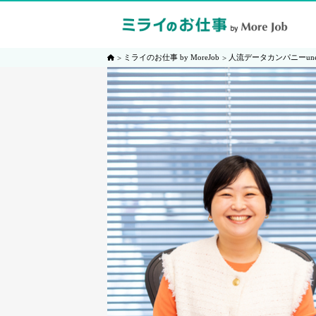
ミライのお仕事 by MoreJob
人流データカンパニーun