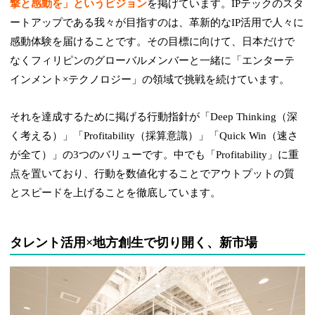
撃と感動を」というビジョン
を掲げています。IPテックのスタ
ートアップである我々が目指すのは、革新的なIP活用で人々に
感動体験を届けることです。その目標に向けて、日本だけで
なくフィリピンのグローバルメンバーと一緒に「エンターテ
インメント×テクノロジー」の領域で挑戦を続けています。
それを達成するために掲げる行動指針が「Deep Thinking（深
く考える）」「Profitability（採算意識）」「Quick Win（速さ
が全て）」の3つのバリューです。中でも「Profitability」に重
点を置いており、行動を数値化することでアウトプットの質
とスピードを上げることを徹底しています。
タレント活用×地方創生で切り開く、新市場