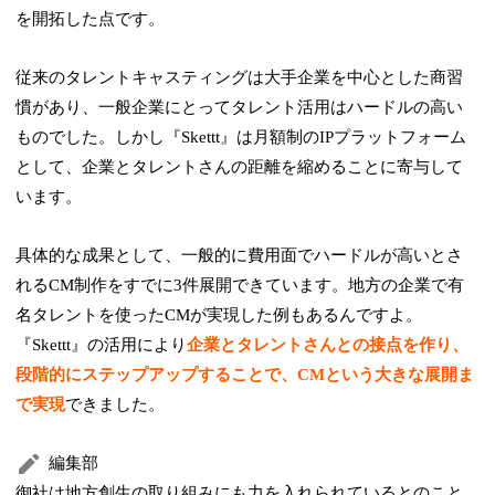
を開拓した点です。
従来のタレントキャスティングは大手企業を中心とした商習
慣があり、一般企業にとってタレント活用はハードルの高い
ものでした。しかし『Skettt』は月額制のIPプラットフォーム
として、企業とタレントさんの距離を縮めることに寄与して
います。
具体的な成果として、一般的に費用面でハードルが高いとさ
れるCM制作をすでに3件展開できています。地方の企業で有
名タレントを使ったCMが実現した例もあるんですよ。
『Skettt』の活用により
企業とタレントさんとの接点を作り、
段階的にステップアップすることで、CMという大きな展開ま
で実現
できました。
編集部
御社は地方創生の取り組みにも力を入れられているとのこと