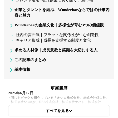
タレント活用×地方創生で切り開く、新市場
企業とタレントを結ぶ、Wunderbarならではの仕事内
容と魅力
Wunderbarの企業文化｜多様性が育む3つの価値観
社内の雰囲気｜フラットな関係性が生む創造性
キャリア形成｜成長を支援する制度と文化
求める人材像｜成長意欲と笑顔を大切にする人
この記事のまとめ
基本情報
更新履歴
2025年6月17日
同じトピックを紹介している「オシロ株式会社、株式会社灯白社、
株式会社Sokoage、DPS株式会社、株式会社ナハト、株式会社
Momentum Youth」への内部リンクを追加しました
すべてを見る