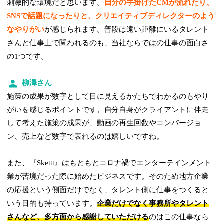
刺激的な環境だと思います。
自分の手掛けたCMが流れたり、
SNSで話題になったりと、クリエイティブディレクターのよう
なやりがい
が感じられます。普段は遠い距離にいるタレント
さんと仕事上で関われるのも、当社ならではの仕事の面白さ
の1つです。
柳澤さん
施策の成果が数字として目に見えるかたちでわかるのもやり
がいを感じるポイントです。自分自身がクライアントに伴走
して考えた施策の成果が、動画の再生回数やコンバージョ
ン、売上など数字で表れるのは嬉しいですね。
また、『Skettt』はもともとコロナ禍でエンターテインメント
業が苦境だった際に始めたビジネスです。そのため地方企業
の応援という側面だけでなく、タレント側に仕事をつくると
いう目的も持っています。
企業だけでなく事務所やタレント
さんなど、多方面から感謝していただける
のはこの仕事なら