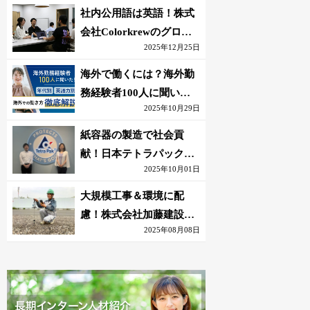
社内公用語は英語！株式
会社Colorkrewのグロー
2025年12月25日
バルかつ若手が輝く環境
海外で働くには？海外勤
務経験者100人に聞いた
2025年10月29日
おすすめ職種｜英語話せ
ないOK求人はある？
紙容器の製造で社会貢
献！日本テトラパック株
2025年10月01日
式会社のグローバルな環
境
大規模工事＆環境に配
慮！株式会社加藤建設の
2025年08月08日
若手が語る現場監督の働
きがい