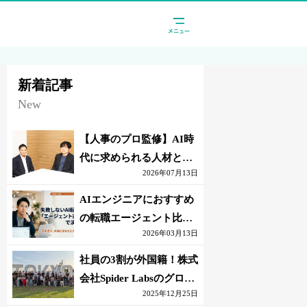
新着記事
New
【人事のプロ監修】AI時
代に求められる人材と
2026年07月13日
は？「代替されない人」
の条件
AIエンジニアにおすすめ
の転職エージェント比較
2026年03月13日
｜失敗しない選び方【採
点表つき】
社員の3割が外国籍！株式
会社Spider Labsのグロー
2025年12月25日
バル環境とは