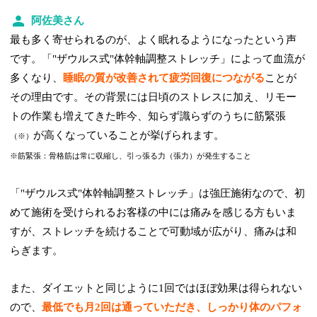
阿佐美さん
最も多く寄せられるのが、よく眠れるようになったという声
です。「"ザウルス式"体幹軸調整ストレッチ」によって血流が
多くなり、
睡眠の質が改善されて疲労回復につながる
ことが
その理由です。その背景には日頃のストレスに加え、リモー
トの作業も増えてきた昨今、知らず識らずのうちに筋緊張
が高くなっていることが挙げられます。
（※）
※筋緊張：骨格筋は常に収縮し、引っ張る力（張力）が発生すること
「"ザウルス式"体幹軸調整ストレッチ」は強圧施術なので、初
めて施術を受けられるお客様の中には痛みを感じる方もいま
すが、ストレッチを続けることで可動域が広がり、痛みは和
らぎます。
また、ダイエットと同じように1回ではほぼ効果は得られない
ので、
最低でも月2回は通っていただき、しっかり体のパフォ