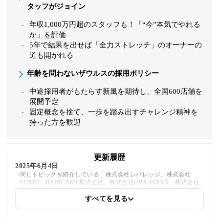
タッフがジョイン
年収1,000万円超のスタッフも！「“今”本気でやれる
か」を評価
5年で結果を出せば「全力ストレッチ」のオーナーの
道も開かれる
年齢を問わないザウルスの採用ポリシー
中途採用者がもたらす新風を期待し、全国600店舗を
展開予定
固定概念を捨て、一歩を踏み出すチャレンジ精神を
持った方を歓迎
更新履歴
2025年6月4日
同じトピックを紹介している「株式会社レバレッジ、株式会社
FURDI、HAIRCAMP株式会社、株式会社UBX JAPAN、株式会社
ソシエ・ワールド、TANPAC株式会社」への内部リンクを追加しま
した
すべてを見る