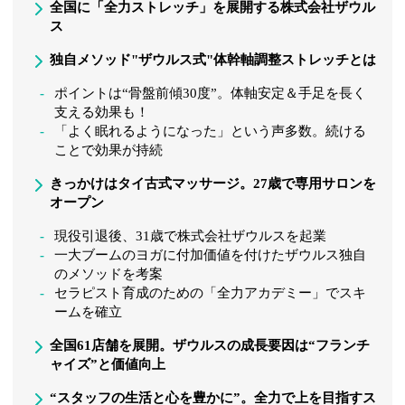
全国に「全力ストレッチ」を展開する株式会社ザウル
ス
独自メソッド"ザウルス式"体幹軸調整ストレッチとは
ポイントは“骨盤前傾30度”。体軸安定＆手足を長く
支える効果も！
「よく眠れるようになった」という声多数。続ける
ことで効果が持続
きっかけはタイ古式マッサージ。27歳で専用サロンを
オープン
現役引退後、31歳で株式会社ザウルスを起業
一大ブームのヨガに付加価値を付けたザウルス独自
のメソッドを考案
セラピスト育成のための「全力アカデミー」でスキ
ームを確立
全国61店舗を展開。ザウルスの成長要因は“フランチ
ャイズ”と価値向上
“スタッフの生活と心を豊かに”。全力で上を目指すス