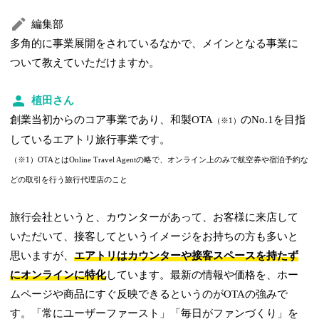
編集部
多角的に事業展開をされているなかで、メインとなる事業に
ついて教えていただけますか。
植田さん
創業当初からのコア事業であり、和製OTA
のNo.1を目指
（※1）
しているエアトリ旅行事業です。
（※1）OTAとはOnline Travel Agentの略で、オンライン上のみで航空券や宿泊予約な
どの取引を行う旅行代理店のこと
旅行会社というと、カウンターがあって、お客様に来店して
いただいて、接客してというイメージをお持ちの方も多いと
思いますが、
エアトリはカウンターや接客スペースを持たず
にオンラインに特化
しています。最新の情報や価格を、ホー
ムページや商品にすぐ反映できるというのがOTAの強みで
す。「常にユーザーファースト」「毎日がファンづくり」を