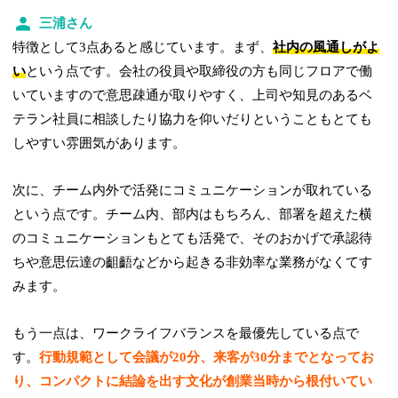
三浦さん
特徴として3点あると感じています。まず、
社内の風通しがよ
い
という点です。会社の役員や取締役の方も同じフロアで働
いていますので意思疎通が取りやすく、上司や知見のあるベ
テラン社員に相談したり協力を仰いだりということもとても
しやすい雰囲気があります。
次に、チーム内外で活発にコミュニケーションが取れている
という点です。チーム内、部内はもちろん、部署を超えた横
のコミュニケーションもとても活発で、そのおかげで承認待
ちや意思伝達の齟齬などから起きる非効率な業務がなくてす
みます。
もう一点は、ワークライフバランスを最優先している点で
す。
行動規範として会議が20分、来客が30分までとなってお
り、コンパクトに結論を出す文化が創業当時から根付いてい