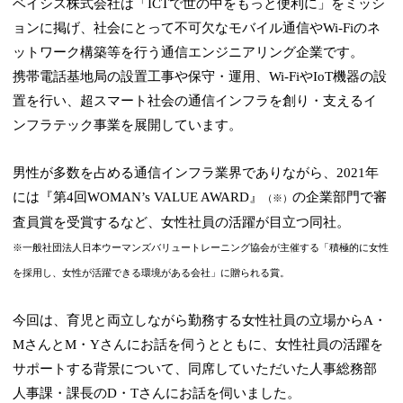
ベイシス株式会社は「ICTで世の中をもっと便利に」をミッシ
ョンに掲げ、社会にとって不可欠なモバイル通信やWi-Fiのネ
ットワーク構築等を行う通信エンジニアリング企業です。
携帯電話基地局の設置工事や保守・運用、Wi-FiやIoT機器の設
置を行い、超スマート社会の通信インフラを創り・支えるイ
ンフラテック事業を展開しています。
男性が多数を占める通信インフラ業界でありながら、2021年
には『第4回WOMAN’s VALUE AWARD』
の企業部門で審
（※）
査員賞を受賞するなど、女性社員の活躍が目立つ同社。
※一般社団法人日本ウーマンズバリュートレーニング協会が主催する「積極的に女性
を採用し、女性が活躍できる環境がある会社」に贈られる賞。
今回は、育児と両立しながら勤務する女性社員の立場からA・
MさんとM・Yさんにお話を伺うとともに、女性社員の活躍を
サポートする背景について、同席していただいた人事総務部
人事課・課長のD・Tさんにお話を伺いました。