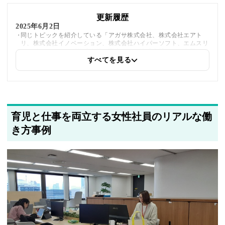
更新履歴
2025年6月2日
同じトピックを紹介している「アガサ株式会社、株式会社エアト
リ、株式会社イノベーション、株式会社ハイパーソフト、エムスリ
ーソリューションズ株式会社、富士ソフト株式会社」への内部リン
クを追加しました
すべてを見る
2025年5月23日
採用・求人情報を追加しました
育児と仕事を両立する女性社員のリアルな働
2025年5月20日
著者情報の変更を行いました
き方事例