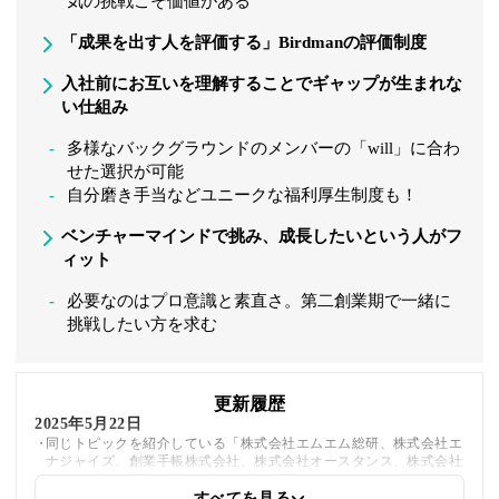
気の挑戦こそ価値がある
「成果を出す人を評価する」Birdmanの評価制度
入社前にお互いを理解することでギャップが生まれな
い仕組み
多様なバックグラウンドのメンバーの「will」に合わ
せた選択が可能
自分磨き手当などユニークな福利厚生制度も！
ベンチャーマインドで挑み、成長したいという人がフ
ィット
必要なのはプロ意識と素直さ。第二創業期で一緒に
挑戦したい方を求む
更新履歴
2025年5月22日
同じトピックを紹介している「株式会社エムエム総研、株式会社エ
ナジャイズ、創業手帳株式会社、株式会社オースタンス、株式会社
Coachers、株式会社ワンパク」への内部リンクを追加しました
すべてを見る