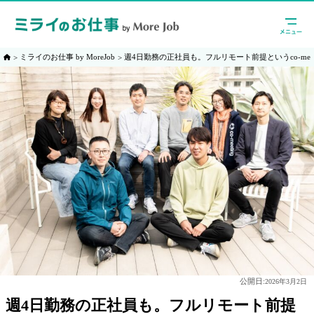
ミライのお仕事 by MoreJob
週4日勤務の正社員も。フルリモート前提というco-meet
公開日:
2026年3月2日
週4日勤務の正社員も。フルリモート前提