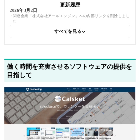
更新履歴
2026年3月2日
関連企業「株式会社アールエンジン」への内部リンクを削除しまし
た
すべてを見る
2025年6月16日
同じトピックを紹介している「G2 Studios株式会社、株式会社
unerry、株式会社アールエンジン、ソホビービー株式会社、株式会
社ツクルバ、株式会社Asobica」への内部リンクを追加しました
働く時間を充実させるソフトウェアの提供を
2025年5月22日
筆者情報を更新しました
目指して