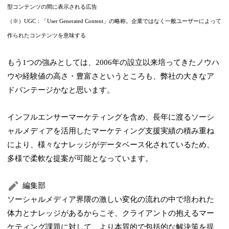
型コンテンツの間に表示される広告
（※）UGC：「User Generated Content」の略称。企業ではなく一般ユーザーによって
作られたコンテンツを意味する
もう1つの強みとしては、2006年の設立以来培ってきたノウハ
ウや経験値の高さ・豊富さというところも、弊社の大きなア
ドバンテージかなと思います。
インフルエンサーマーケティングを含め、長年に渡るソーシ
ャルメディアを活用したマーケティング支援実績の積み重ね
により、様々なナレッジがデータベース化されているため、
多様で柔軟な提案が可能となっています。
編集部
ソーシャルメディア界隈の激しい変化の流れの中で培われた
体力とナレッジがあるからこそ、クライアントの抱えるマー
ケティング課題に対して、より本質的で包括的な解決策を提