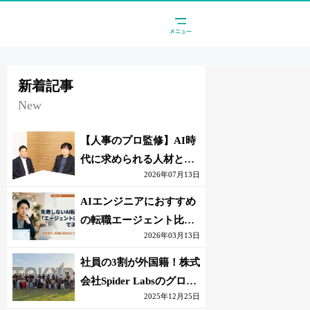
新着記事
New
【人事のプロ監修】AI時
代に求められる人材と
2026年07月13日
は？「代替されない人」
の条件
AIエンジニアにおすすめ
の転職エージェント比較
2026年03月13日
｜失敗しない選び方【採
点表つき】
社員の3割が外国籍！株式
会社Spider Labsのグロー
2025年12月25日
バル環境とは