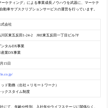
×マーケティング」による事業成長ノウハウを武器に、マーケテ
自動車サブスクリプションサービスの運営を行っています。
株式会社
川区東五反田1-24-2 JRE東五反田一丁目ビル7F
ゾンタルDX事業
車産業DX事業
1月15日
yle.co.jp/
リッド勤務（出社＋リモートワーク）
レックスタイム制度
う同社にて、年齢や性別、入社年やライフステージに関係なく、