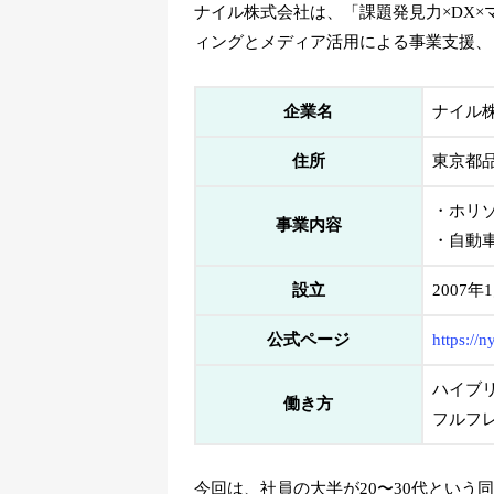
ナイル株式会社は、「課題発見力×DX
ィングとメディア活用による事業支援、
企業名
ナイル
住所
東京都品
・ホリ
事業内容
・自動
設立
2007年
公式ページ
https://n
ハイブ
働き方
フルフ
今回は、社員の大半が20〜30代とい