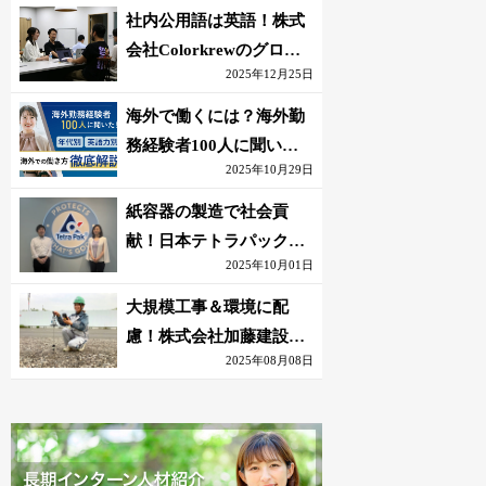
社内公用語は英語！株式
会社Colorkrewのグロー
2025年12月25日
バルかつ若手が輝く環境
海外で働くには？海外勤
務経験者100人に聞いた
2025年10月29日
おすすめ職種｜英語話せ
ないOK求人はある？
紙容器の製造で社会貢
献！日本テトラパック株
2025年10月01日
式会社のグローバルな環
境
大規模工事＆環境に配
慮！株式会社加藤建設の
2025年08月08日
若手が語る現場監督の働
きがい