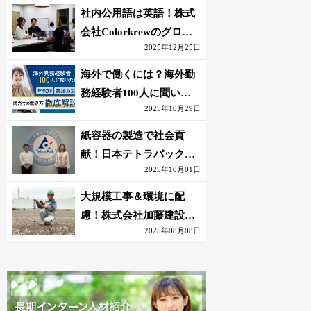
社内公用語は英語！株式
会社Colorkrewのグロー
2025年12月25日
バルかつ若手が輝く環境
海外で働くには？海外勤
務経験者100人に聞いた
2025年10月29日
おすすめ職種｜英語話せ
ないOK求人はある？
紙容器の製造で社会貢
献！日本テトラパック株
2025年10月01日
式会社のグローバルな環
境
大規模工事＆環境に配
慮！株式会社加藤建設の
2025年08月08日
若手が語る現場監督の働
きがい