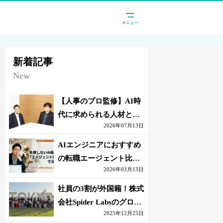
新着記事
New
【人事のプロ監修】AI時
代に求められる人材と
2026年07月13日
は？「代替されない人」
の条件
AIエンジニアにおすすめ
の転職エージェント比較
2026年03月13日
｜失敗しない選び方【採
点表つき】
社員の3割が外国籍！株式
会社Spider Labsのグロー
2025年12月25日
バル環境とは