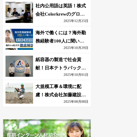
社内公用語は英語！株式
会社Colorkrewのグロー
2025年12月25日
バルかつ若手が輝く環境
海外で働くには？海外勤
務経験者100人に聞いた
2025年10月29日
おすすめ職種｜英語話せ
ないOK求人はある？
紙容器の製造で社会貢
献！日本テトラパック株
2025年10月01日
式会社のグローバルな環
境
大規模工事＆環境に配
慮！株式会社加藤建設の
2025年08月08日
若手が語る現場監督の働
きがい