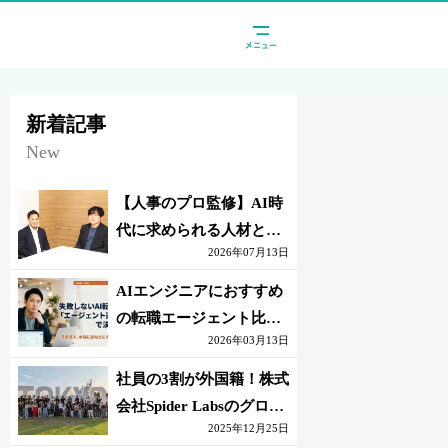
新着記事
New
【人事のプロ監修】AI時
代に求められる人材と
2026年07月13日
は？「代替されない人」
の条件
AIエンジニアにおすすめ
の転職エージェント比較
2026年03月13日
｜失敗しない選び方【採
点表つき】
社員の3割が外国籍！株式
会社Spider Labsのグロー
2025年12月25日
バル環境とは