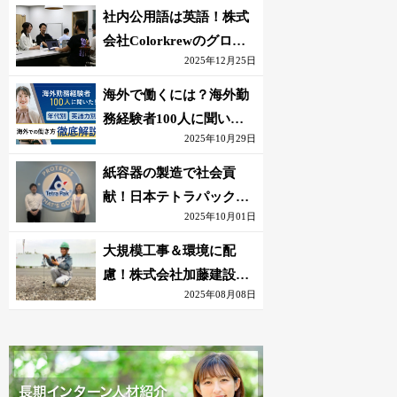
社内公用語は英語！株式
会社Colorkrewのグロー
2025年12月25日
バルかつ若手が輝く環境
海外で働くには？海外勤
務経験者100人に聞いた
2025年10月29日
おすすめ職種｜英語話せ
ないOK求人はある？
紙容器の製造で社会貢
献！日本テトラパック株
2025年10月01日
式会社のグローバルな環
境
大規模工事＆環境に配
慮！株式会社加藤建設の
2025年08月08日
若手が語る現場監督の働
きがい