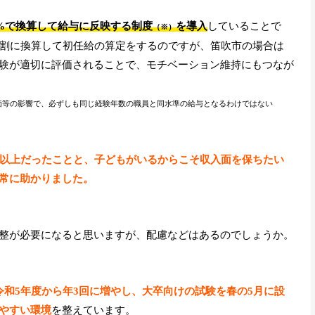
0%で換算して給与に反映する制度
を導入
していることで
（※）
9割に換算して初任給の算定をするのですが、笛吹市の場合は
験が適切に評価されることで、モチベーション維持にもつなが
価等の影響で、必ずしも同じ経験年数の職員と同水準の給与となるわけではない
年以上だったことと、子どもがいるからこそ収入面を保ちたい
常に助かりました。
整が必要になると思いますが、配慮などはあるのでしょうか。
令和5年度から年3回に増やし、大卒向けの試験を春の5月に設
やすい環境
を整えています。