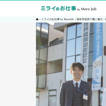
ミライのお仕事 by MoreJob
笛吹市役所で働く魅力：