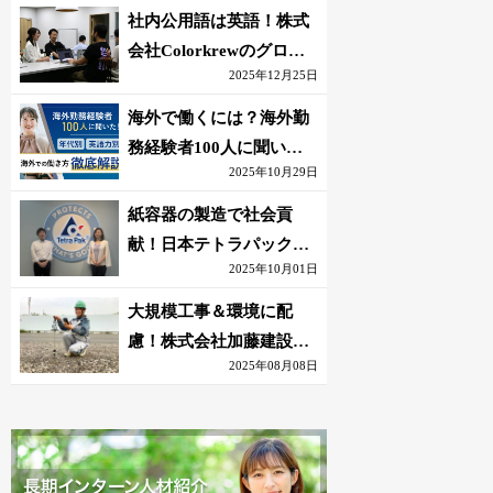
社内公用語は英語！株式
会社Colorkrewのグロー
2025年12月25日
バルかつ若手が輝く環境
海外で働くには？海外勤
務経験者100人に聞いた
2025年10月29日
おすすめ職種｜英語話せ
ないOK求人はある？
紙容器の製造で社会貢
献！日本テトラパック株
2025年10月01日
式会社のグローバルな環
境
大規模工事＆環境に配
慮！株式会社加藤建設の
2025年08月08日
若手が語る現場監督の働
きがい