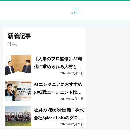
新着記事
New
【人事のプロ監修】AI時
代に求められる人材と
2026年07月13日
は？「代替されない人」
の条件
AIエンジニアにおすすめ
の転職エージェント比較
2026年03月13日
｜失敗しない選び方【採
点表つき】
社員の3割が外国籍！株式
会社Spider Labsのグロー
2025年12月25日
バル環境とは