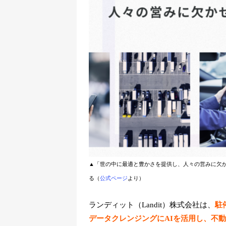
▲「世の中に最適と豊かさを提供し、人々の営みに欠
る（
公式ページ
より）
ランディット（Landit）株式会社は、
駐
データクレンジングにAIを活用し、不