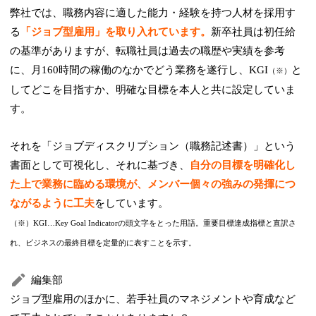
弊社では、職務内容に適した能力・経験を持つ人材を採用す
る
「ジョブ型雇用」を取り入れています。
新卒社員は初任給
の基準がありますが、転職社員は過去の職歴や実績を参考
に、月160時間の稼働のなかでどう業務を遂行し、KGI
と
（※）
してどこを目指すか、明確な目標を本人と共に設定していま
す。
それを「ジョブディスクリプション（職務記述書）」という
書面として可視化し、それに基づき、
自分の目標を明確化し
た上で業務に臨める環境が、メンバー個々の強みの発揮につ
ながるように工夫
をしています。
（※）KGI…Key Goal Indicatorの頭文字をとった用語。重要目標達成指標と直訳さ
れ、ビジネスの最終目標を定量的に表すことを示す。
編集部
ジョブ型雇用のほかに、若手社員のマネジメントや育成など