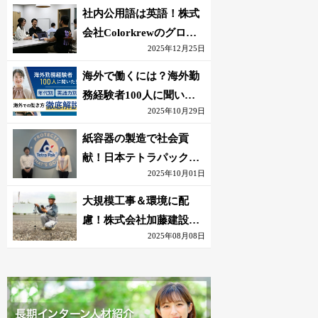
社内公用語は英語！株式
会社Colorkrewのグロー
2025年12月25日
バルかつ若手が輝く環境
海外で働くには？海外勤
務経験者100人に聞いた
2025年10月29日
おすすめ職種｜英語話せ
ないOK求人はある？
紙容器の製造で社会貢
献！日本テトラパック株
2025年10月01日
式会社のグローバルな環
境
大規模工事＆環境に配
慮！株式会社加藤建設の
2025年08月08日
若手が語る現場監督の働
きがい