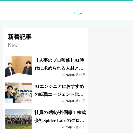
新着記事
New
【人事のプロ監修】AI時
代に求められる人材と
2026年07月13日
は？「代替されない人」
の条件
AIエンジニアにおすすめ
の転職エージェント比較
2026年03月13日
｜失敗しない選び方【採
点表つき】
社員の3割が外国籍！株式
会社Spider Labsのグロー
2025年12月25日
バル環境とは