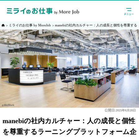
ミライのお仕事 by MoreJob
manebiの社内カルチャー：人の成長と個性を尊重す
公開日:
2025年6月20日
manebiの社内カルチャー：人の成長と個性
を尊重するラーニングプラットフォーム企