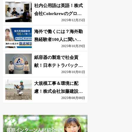
社内公用語は英語！株式
会社Colorkrewのグロー
2025年12月25日
バルかつ若手が輝く環境
海外で働くには？海外勤
務経験者100人に聞いた
2025年10月29日
おすすめ職種｜英語話せ
ないOK求人はある？
紙容器の製造で社会貢
献！日本テトラパック株
2025年10月01日
式会社のグローバルな環
境
大規模工事＆環境に配
慮！株式会社加藤建設の
2025年08月08日
若手が語る現場監督の働
きがい