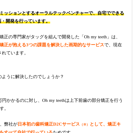
ミッションとするオーラルテックベンチャーで、自宅でできる
の企画・開発を行っています。
の専門家がタッグを組んで開発した「Oh my teeth」は、
矯正が抱える3つの課題を解決した画期的なサービス
で、現在
されています。
のように解決したのでしょうか？
かかるのに対し、Oh my teethは上下前歯の部分矯正を行う
す。
は、弊社が
日本初の歯科矯正D2Cサービス
として、矯正キ
（※）
をすべて自社で行っている
ためです。