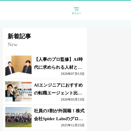
新着記事
New
【人事のプロ監修】AI時
代に求められる人材と
2026年07月13日
は？「代替されない人」
の条件
AIエンジニアにおすすめ
の転職エージェント比較
2026年03月13日
｜失敗しない選び方【採
点表つき】
社員の3割が外国籍！株式
会社Spider Labsのグロー
2025年12月25日
バル環境とは