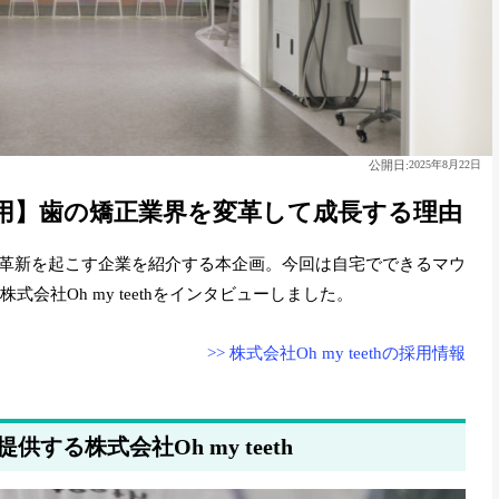
公開日:
2025年8月22日
thの採用】歯の矯正業界を変革して成長する理由
革新を起こす企業を紹介する本企画。今回は自宅でできるマウ
る株式会社Oh my teethをインタビューしました。
>> 株式会社Oh my teethの採用情報
る株式会社Oh my teeth