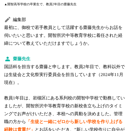
▲開智高等学校の卒業生で、教員2年目の齋藤先生
編集部
最初に、御校で若手教員として活躍する齋藤先生からお話を
伺いたいと思います。開智所沢中等教育学校に着任された経
緯について教えていただけますでしょうか。
齋藤先生
国語科を担当する齋藤と申します。教員2年目で、教科以外で
は生徒会と文化祭実行委員会を担当しています（2024年11月
現在）。
教員1年目は、岩槻区にある系列校の開智中学校で勤務してい
ましたが、開智所沢中等教育学校の新校舎立ち上げのタイミ
ングでお声がけいただき、本校への異動を決めました。管理
職の方から
「生徒と一緒にゼロから新しい学校を作り上げる
経験は貴重だ」
とお話をいただき、”新しい学校作りに自分が