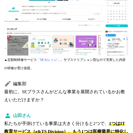
▲定額制研修サービス
「SEカレッジ」
。サブスクリプション型なので充実した内容
の研修が受け放題。
編集部
最初に、SEプラスさんがどんな事業を展開されているかお教
えいただけますか？
山田さん
私たちが手掛けている事業は大きく分けると2つで、
1つはIT
教育サービス（e&TS Division）、もう1つは医療業界に特化し