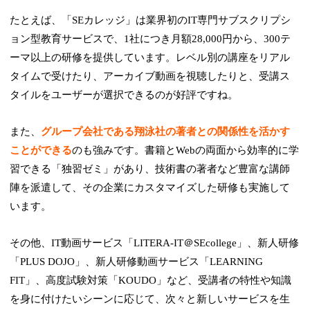
たとえば、「SEカレッジ」は業界初のIT専門サブスクリプシ
ョン型教育サービスで、1社につき月額28,000円から、300テ
ーマ以上の研修を提供しています。レベル別の講座をリアル
タイムで受けたり、アーカイブ動画を視聴したりと、受講ス
タイルをユーザーが選択できるのが好評ですね。
また、
グループ会社である翔泳社の著者との関係性を活かす
ことができる
のも強みです。書籍とWebの両面から効率的に学
習できる「独習ゼミ」があり、技術書の著者など豊富な講師
陣を派遣して、その企業にカスタマイズした研修も実施して
います。
その他、IT動画サービス「LITERA-IT＠SEcollege」、新人研修
「PLUS DOJO」、新人研修動画サービス「LEARNING
FIT」、高度試験対策「KOUDO」など、受講者の特性や知識
を身に付けたいシーンに応じて、次々と新しいサービスを生