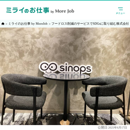
ミライのお仕事 by MoreJob
フードロス削減のサービスでSDGsに取り組む株式会
公開日:
2025年6月17日