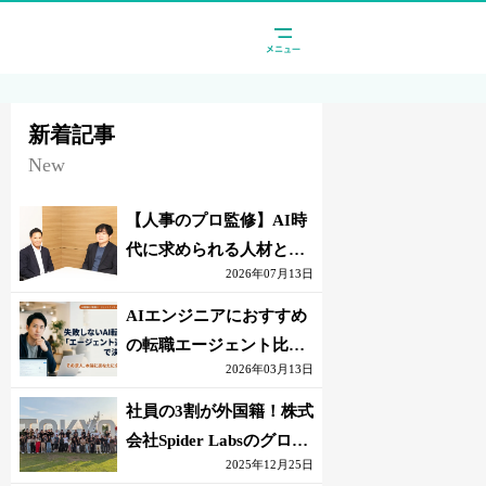
新着記事
New
【人事のプロ監修】AI時
代に求められる人材と
2026年07月13日
は？「代替されない人」
の条件
AIエンジニアにおすすめ
の転職エージェント比較
2026年03月13日
｜失敗しない選び方【採
点表つき】
社員の3割が外国籍！株式
会社Spider Labsのグロー
2025年12月25日
バル環境とは