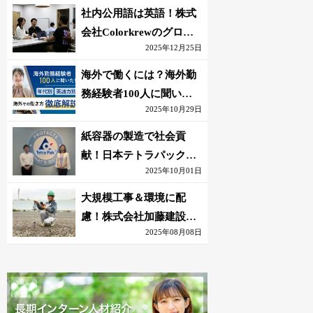
社内公用語は英語！株式
会社Colorkrewのグロー
2025年12月25日
バルかつ若手が輝く環境
海外で働くには？海外勤
務経験者100人に聞いた
2025年10月29日
おすすめ職種｜英語話せ
ないOK求人はある？
紙容器の製造で社会貢
献！日本テトラパック株
2025年10月01日
式会社のグローバルな環
境
大規模工事＆環境に配
慮！株式会社加藤建設の
2025年08月08日
若手が語る現場監督の働
きがい