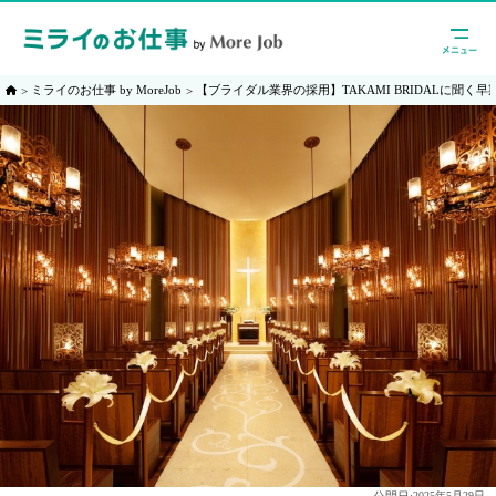
ミライのお仕事 by MoreJob
【ブライダル業界の採用】TAKAMI BRIDALに聞く
公開日:
2025年5月29日