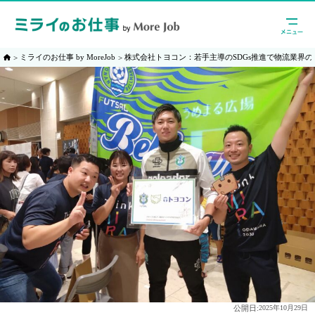
ミライのお仕事 by MoreJob
株式会社トヨコン：若手主導のSDGs推進で物流業界
公開日:
2025年10月29日