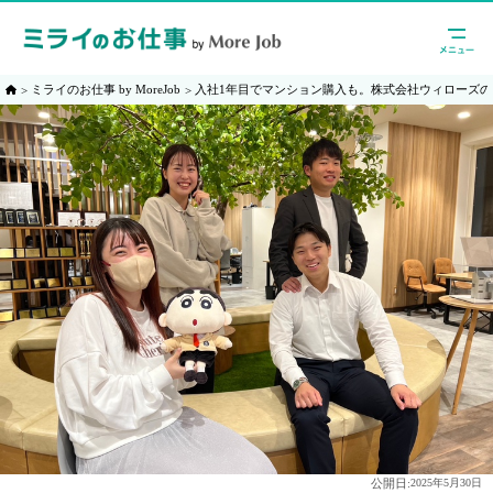
ミライのお仕事 by MoreJob
入社1年目でマンション購入も。株式会社ウィローズ
公開日:
2025年5月30日