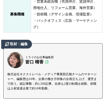
・営業系総合職（売買仲介、賃貸仲介、
用地仕入、リフォーム営業、海外営業）
募集職種
・技術職（デザイン企画、現場監督）
・バックオフィス（広告・マーケティン
グ）
取材・編集
ミライのお仕事編集部
皆口 晴香
株式会社ネクストレベル・メディア事業部広報チームのマネージ
ャー、編集歴は16年。企業の働き方特集の企画立ち上げ、運営ま
で担う。総記事数：約1,500記事。自身も2度の転職を経験。前職
は人材派遣企業で約10年勤務。