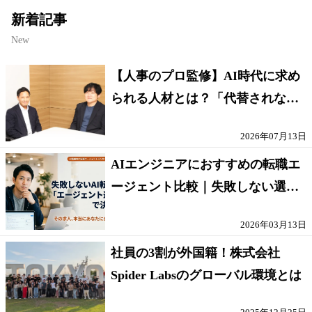
新着記事
New
【人事のプロ監修】AI時代に求め
られる人材とは？「代替されない
人」の条件
2026年07月13日
AIエンジニアにおすすめの転職エ
ージェント比較｜失敗しない選び
方【採点表つき】
2026年03月13日
社員の3割が外国籍！株式会社
Spider Labsのグローバル環境とは