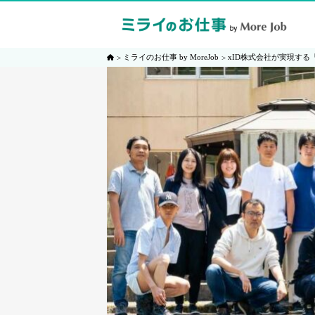
ミライのお仕事 by MoreJob
xID株式会社が実現す