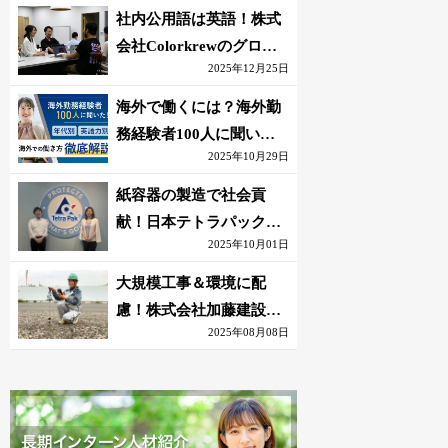
社内公用語は英語！株式
会社Colorkrewのグロー
2025年12月25日
バルかつ若手が輝く環境
海外で働くには？海外勤
務経験者100人に聞いた
2025年10月29日
おすすめ職種｜英語話せ
ないOK求人はある？
紙容器の製造で社会貢
献！日本テトラパック株
2025年10月01日
式会社のグローバルな環
境
大規模工事＆環境に配
慮！株式会社加藤建設の
2025年08月08日
若手が語る現場監督の働
きがい