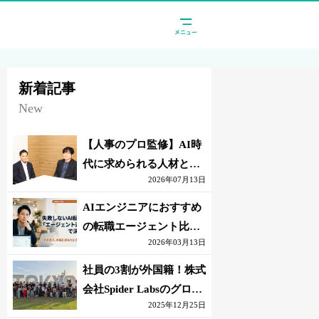
新着記事
New
【人事のプロ監修】AI時
代に求められる人材と
2026年07月13日
は？「代替されない人」
の条件
AIエンジニアにおすすめ
の転職エージェント比較
2026年03月13日
｜失敗しない選び方【採
点表つき】
社員の3割が外国籍！株式
会社Spider Labsのグロー
2025年12月25日
バル環境とは