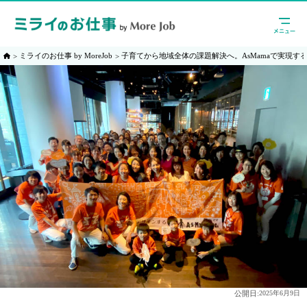
ミライのお仕事 by MoreJob
子育てから地域全体の課題解決へ。AsMamaで実現す
公開日:
2025年6月9日