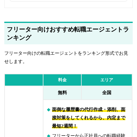
2026年5月20日
最新の情報をもとにFAQのデータを更新しました
2026年4月16日
ユーザビリティを考慮して、DYM就職の特徴紹介ページへのリン
フリーター向けおすすめ転職エージェントラ
クを追加しました
ンキング
2026年3月5日
3月5日時点の公開求人数を更新しました
フリーター向けの転職エージェントをランキング形式でお見
せします。
2026年2月13日
求人数を2月最新データに更新しました
料金
エリア
2026年2月2日
無料
全国
ハタラクティブ、就職カレッジ（ジェイック）、マイナビジョブ
20’sの参考リンクを追加しました
面倒な履歴書の代行作成・添削、面
2026年1月15日
接対策をしてくれるから、内定まで
ウズキャリの表記を公式サイトにあわせて「UZUZ（ウズキャ
リ）」に変更しました
最短2週間！
フリーターから正社員への転職経験