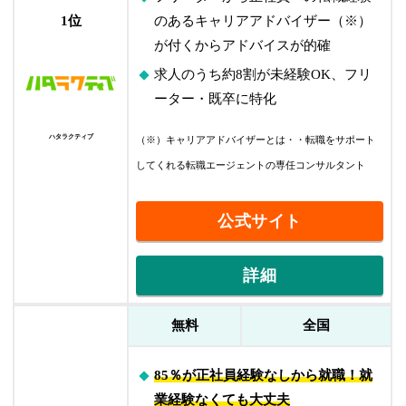
2025年12月10日
1位
のあるキャリアアドバイザー（※）
求人数を12月最新データに更新しました
が付くからアドバイスが的確
2025年11月25日
求人のうち約8割が未経験OK
、フリ
本サイトの運営会社情報を追加しました
ーター・既卒に特化
2025年11月11日
ハタラクティブ
（※）キャリアアドバイザーとは・・転職をサポート
著者情報を変更しました
してくれる転職エージェントの専任コンサルタント
公式サイト
詳細
無料
全国
85％が正社員経験なしから就職！就
業経験なくても大丈夫