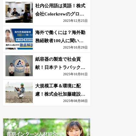
社内公用語は英語！株式
会社Colorkrewのグロー
2025年12月25日
バルかつ若手が輝く環境
海外で働くには？海外勤
務経験者100人に聞いた
2025年10月29日
おすすめ職種｜英語話せ
ないOK求人はある？
紙容器の製造で社会貢
献！日本テトラパック株
2025年10月01日
式会社のグローバルな環
境
大規模工事＆環境に配
慮！株式会社加藤建設の
2025年08月08日
若手が語る現場監督の働
きがい