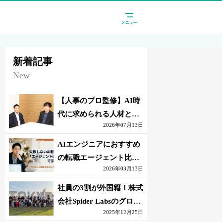
新着記事
New
【人事のプロ監修】AI時
代に求められる人材と
2026年07月13日
は？「代替されない人」
の条件
AIエンジニアにおすすめ
の転職エージェント比較
2026年03月13日
｜失敗しない選び方【採
点表つき】
社員の3割が外国籍！株式
会社Spider Labsのグロー
2025年12月25日
バル環境とは