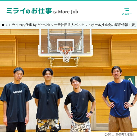
ミライのお仕事 by MoreJob
一般社団法人バスケットボール推進会の採用情報：競
公開日:
2025年6月2日