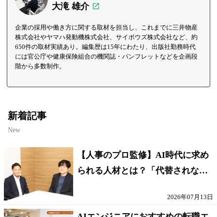
大滝 雄介
企業の採用や働き方に関する取材を担当し、これまでに三井物産
株式会社やヤマハ発動機株式会社、サイボウズ株式会社など、約
650件の取材実績あり。編集歴は15年にわたり、出版社勤務時代
には官公庁や健康保険組合の機関誌・パンフレットなどを企画段
階から多数制作。
新着記事
New
【人事のプロ監修】AI時代に求め
られる人材とは？「代替されない
人」の条件
2026年07月13日
AIエンジニアにおすすめの転職エ