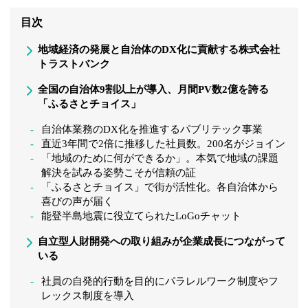
目次
地域経済の発展と自治体のDX化に貢献する株式会社
トラストバンク
全国の自治体9割以上が導入、月間PV数2億を誇る
「ふるさとチョイス」
自治体業務のDX化を推進するパブリテック事業
直近3年間で2倍に推移した社員数。200名がジョイン
「地域のために何ができるか」。本気で地域の課題
解決を試みる姿勢こそが信頼の証
「ふるさとチョイス」で街が活性化。各自治体から
喜びの声が届く
能登半島地震に役立てられたLoGoチャット
自立型人財開発への取り組みが企業成長につながって
いる
社員の自発的行動を目的にパラレルワーク制度やフ
レックス制度を導入