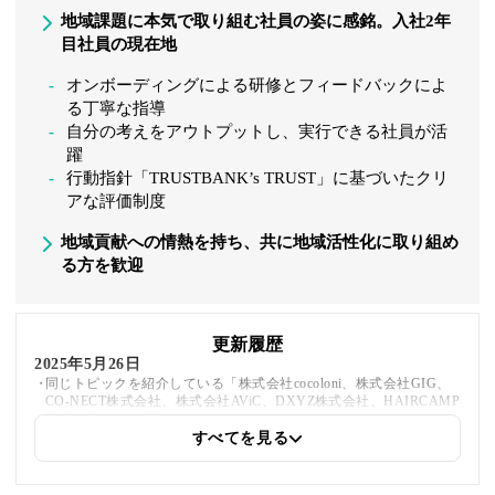
地域課題に本気で取り組む社員の姿に感銘。入社2年
目社員の現在地
オンボーディングによる研修とフィードバックによ
る丁寧な指導
自分の考えをアウトプットし、実行できる社員が活
躍
行動指針「TRUSTBANK’s TRUST」に基づいたクリ
アな評価制度
地域貢献への情熱を持ち、共に地域活性化に取り組め
る方を歓迎
更新履歴
2025年5月26日
同じトピックを紹介している「株式会社cocoloni、株式会社GIG、
CO-NECT株式会社、株式会社AViC、DXYZ株式会社、HAIRCAMP
株式会社」への内部リンクを追加しました
すべてを見る
2025年5月20日
著者情報の変更を行いました